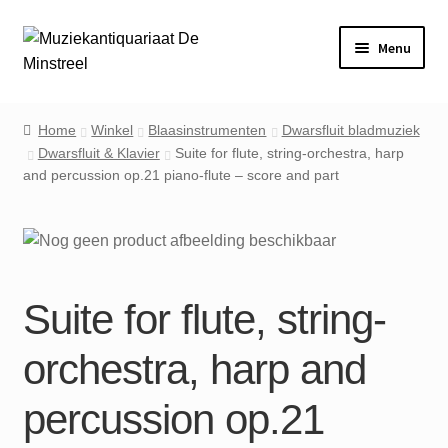
Ga
Ga
Menu
door
naar
naar
de
Home
navigatie
inhoud
Home
Winkel
Blaasinstrumenten
Dwarsfluit bladmuziek
Dwarsfluit & Klavier
Suite for flute, string-orchestra, harp
Contact
and percussion op.21 piano-flute – score and part
Veel gestelde vragen
Winkel
Suite for flute, string-
Mijn account
orchestra, harp and
percussion op.21