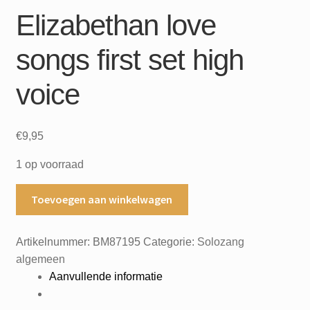
Elizabethan love
songs first set high
voice
€
9,95
1 op voorraad
Elizabethan
Toevoegen aan winkelwagen
love
songs
Artikelnummer:
BM87195
Categorie:
Solozang
first
algemeen
set
Aanvullende informatie
high
voice