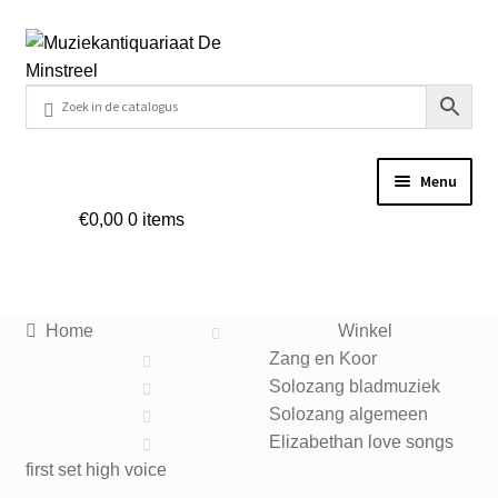
Ga
Ga
door
naar
naar
de
navigatie
inhoud
Menu
€
0,00
0 items
Home
Contact
Home
Winkel
Veel gestelde vragen
Zang en Koor
Solozang bladmuziek
Winkel
Solozang algemeen
Elizabethan love songs
first set high voice
Mijn account