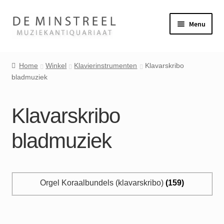
Ga
Ga
Menu
door
naar
naar
de
Home
navigatie
inhoud
Home
Winkel
Klavierinstrumenten
Klavarskribo
bladmuziek
Contact
Veel gestelde vragen
Klavarskribo
Winkel
bladmuziek
Mijn account
Orgel Koraalbundels (klavarskribo)
(159)